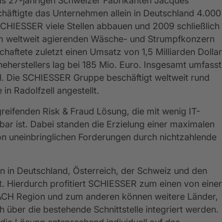
27-jährigen Schweizer Fabrikanten Jacques
chäftigte das Unternehmen allein in Deutschland 4.000
SCHIESSER viele Stellen abbauen und 2009 schließlich
m weltweit agierenden Wäsche- und Strumpfkonzern
tschaftete zuletzt einen Umsatz von 1,5 Milliarden Dollar
heherstellers lag bei 185 Mio. Euro. Insgesamt umfasst
kel. Die SCHIESSER Gruppe beschäftigt weltweit rund
in Radolfzell angestellt.
eifenden Risk & Fraud Lösung, die mit wenig IT-
bar ist. Dabei standen die Erzielung einer maximalen
 uneinbringlichen Forderungen durch nichtzahlende
n in Deutschland, Österreich, der Schweiz und den
it. Hierdurch profitiert SCHIESSER zum einen von einer
 DACH Region und zum anderen können weitere Länder,
h über die bestehende Schnittstelle integriert werden.