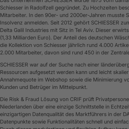
Das Unternehmen SCHIESSER wurde 1875 vom damals 
Schiesser in Radolfzell gegründet. Zu Hochzeiten bes
Mitarbeiter. In den 90er- und 2000er-Jahren musste 
Insolvenz anmelden. Seit 2012 gehört SCHIESSER zu
Delta Galil Industries mit Sitz in Tel Aviv. Dieser erwir
(1,33 Milliarden Euro). Der Anteil des deutschen Wäsc
die Kollektion von Schiesser jährlich rund 4.000 Arti
2.000 Mitarbeiter, davon sind rund 450 in der Zentrale 
SCHIESSER war auf der Suche nach einer länderübergr
Ressourcen aufgesetzt werden kann und leicht skalier
Annahmequote im Webshop sowie die Minimierung von
Kunden und Betrüger im Mittelpunkt.
Die Risk & Fraud Lösung von CRIF prüft Privatpersone
Niederlanden über eine einzige Schnittstelle in Echtze
einzigartigen Datenqualität des Marktführers in der
Datenpunkte sowie Funktionalitäten schnell und einfac