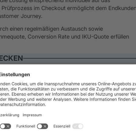
die Lösung entsprechend individuell auf das
e Prüfprozess im Checkout ermöglicht dem Endkunde
ustomer Journey.
rch einen regelmäßigen Austausch sowie
nahmequote, Conversion Rate und IKU-Quote erfüllen
DECKEN
16 Dezember 2025
HUSE & PHILIPP - Management
by Exception mit dem
DDMonitor