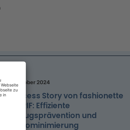
n
17 Oktober 2024
Success Story von fashionette
& CRIF: Effiziente
Betrugsprävention und
Risikominimierung