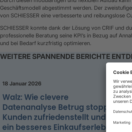
Durch diesen modulartigen und flexiblen Aufbau kann 
Geschäftsmodell abgestimmt werden. Der zweistufig
von SCHIESSER eine verbesserte und reibungslose C
SCHIESSER konnte dank der Lösung von CRIF und du
professionelle Beratung seine KPI’s in Bezug auf An
und bei Bedarf kurzfristig optimieren.
WEITERE SPANNENDE BERICHTE ENT
18 Januar 2026
Walz: Wie clevere
Datenanalyse Betrug stoppt,
Kunden zufriedenstellt und für
ein besseres Einkaufserlebnis