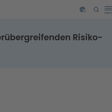
menu
Success Story von CRIF & Schiesser: Erfolg im länderübergreifenden Risiko- und Fraudmanagement
erübergreifenden Risiko-