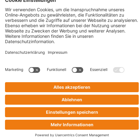
Code Of Conduct
AGB Für Leistungen Im Risiko- Und
Chancenmanagement
AGB Für Data And Marketing Solutions
Business Ethics Policy
© 2026 CRIF GmbH | All rights reserved.
Victor-Gollancz-Straße 5 | 76137 Karlsruhe
Company with Management System Certified by DNV - ISO
9001, ISO 45001, ISO/IEC 27001, ISO 14001