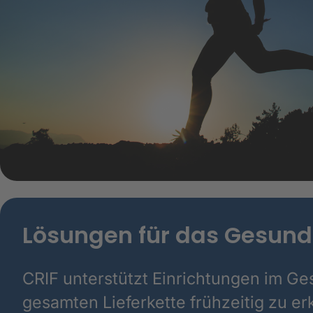
Lösungen für das Gesun
CRIF unterstützt Einrichtungen im Ge
gesamten Lieferkette frühzeitig zu er