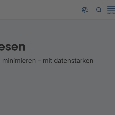
menu
esen
n minimieren – mit datenstarken