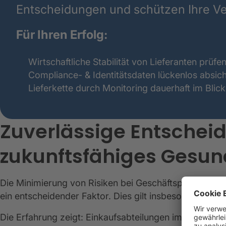
Entscheidungen und schützen Ihre Ve
Für Ihren Erfolg:
Wirtschaftliche Stabilität von Lieferanten prüfe
Compliance- & Identitätsdaten lückenlos absic
Lieferkette durch Monitoring dauerhaft im Blick
Zuverlässige Entscheid
zukunftsfähiges Gesu
Die Minimierung von Risiken bei Geschäftspartnern in
ein entscheidender Faktor. Dies gilt insbesondere für
Die Erfahrung zeigt: Einkaufsabteilungen im Gesundhe