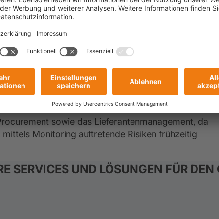
tschaftliche Stabilität hin zu überprüfen. Meist erfolgt
be und ein professionelles Monitoring von
häftsbeziehung findet sehr häufig nicht statt.
llen notwendig, um ein konsistentes Bild des
r allem digitaler zu gestalten. Mit den
 auf Finanzkennzahlen, Identitätsdaten, Compliance-
ESG/LkSG) Ihrer Geschäftspartner.
Procurement sowie das Lieferantenmanagement, da
 mittels Monitoring auftretende Risiken frühzeitig
RE SERVICES UND LÖSUNGEN FÜR DEN