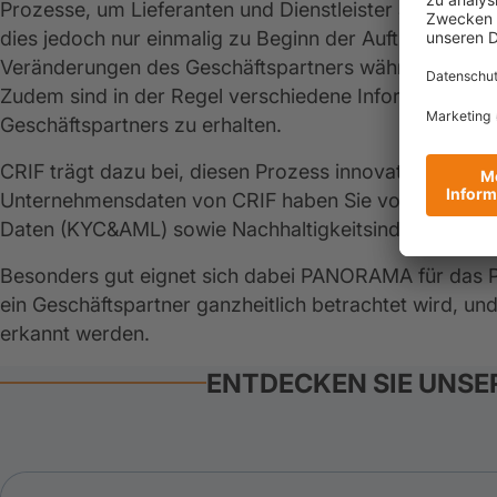
Prozesse, um Lieferanten und Dienstleister auf ihre wir
dies jedoch nur einmalig zu Beginn der Auftragsverga
Veränderungen des Geschäftspartners während der Gesc
Zudem sind in der Regel verschiedene Informationsque
Geschäftspartners zu erhalten.
CRIF trägt dazu bei, diesen Prozess innovativer und vo
Unternehmensdaten von CRIF haben Sie vollen Zugriff
Daten (KYC&AML) sowie Nachhaltigkeitsindikatoren (
Besonders gut eignet sich dabei PANORAMA für das 
ein Geschäftspartner ganzheitlich betrachtet wird, und
erkannt werden.
ENTDECKEN SIE UNSE