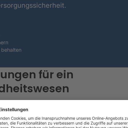
rsorgungssicherheit.
n
hern
 behalten
ungen für ein
ndheitswesen
 der Lieferkette des Gesundheitswesens ist heutzutage
 systemrelevante Partner.
itswesen verfügen in der Regel über etablierte