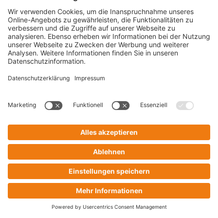
Wettbewerbsfähigkeit zu stärken.
Zur Website
Deutsches Fraud Forum
CRIF ist Mitglied im
Deutschen Fraud Forum (DFF)
,
einer unabhängigen und nicht‑kommerziellen
Interessengemeinschaft von Unternehmen zur
Bekämpfung von Betrug und Missbrauch
–
insbesondere im digitalen und
telekommunikationsnahen Umfeld. Das DFF wurde 1999
gegründet und dient als branchenübergreifende
Austausch‑ und Kooperationsplattform
für Fraud‑ und
Sicherheitsexperten.
Ziel des Forums ist es,
Betrugsszenarien frühzeitig zu
erkennen
, präventive und reaktive Maßnahmen zu