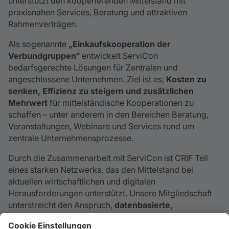
unterstützt den kooperierenden Mittelstand mit
praxisnahen Services, Beratung und attraktiven
Rahmenverträgen.
Als sogenannte
„Einkaufskooperation der
Verbundgruppen“
entwickelt ServiCon
bedarfsgerechte Lösungen für Zentralen und
angeschlossene Unternehmen. Ziel ist es,
Kosten zu
senken, Effizienz zu steigern und zusätzlichen
Mehrwert
für mittelständische Kooperationen zu
schaffen – unter anderem in den Bereichen Beratung,
Veranstaltungen, Webinare und Services rund um
zentrale Unternehmensprozesse.
Durch die Zusammenarbeit mit ServiCon ist CRIF Teil
eines starken Netzwerks, das den Mittelstand bei
aktuellen wirtschaftlichen und digitalen
Herausforderungen unterstützt. Unsere Mitgliedschaft
unterstreicht den Anspruch,
datenbasierte,
verlässliche Lösungen
bereitzustellen und
mittelständische Unternehmen nachhaltig in ihrer