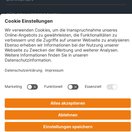
FÜR PRIVATPERSONEN
Impressum
Datenschutz
Code Of Conduct
AGB Für Leistungen Im Risiko- Und
Chancenmanagement
AGB Für Data And Marketing Solutions
Business Ethics Policy
© 2026 CRIF GmbH | All rights reserved.
Victor-Gollancz-Straße 5 | 76137 Karlsruhe
Company with Management System Certified by DNV - ISO
9001, ISO 45001, ISO/IEC 27001, ISO 14001