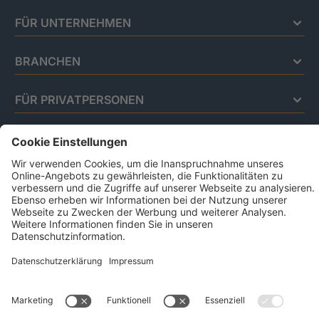
FÜR UNTERNEHMEN
BRANCHEN
FÜR PRIVATPERSONEN
Impressum
Datenschutz
Code Of Conduct
AGB Für Leistungen Im Risiko- Und
Chancenmanagement
AGB Für Data And Marketing Solutions
Business Ethics Policy
© 2026 CRIF GmbH | All rights reserved.