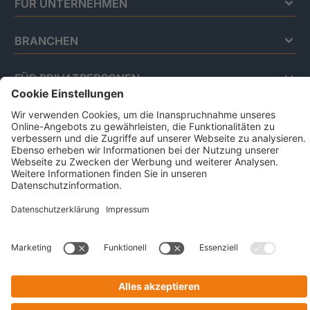
FÜR UNTERNEHMEN
BRANCHEN
FÜR PRIVATPERSONEN
Impressum
Datenschutz
Code Of Conduct
AGB Für Leistungen Im Risiko- Und
Chancenmanagement
AGB Für Data And Marketing Solutions
Business Ethics Policy
© 2026 CRIF GmbH | All rights reserved.
Victor-Gollancz-Straße 5 | 76137 Karlsruhe