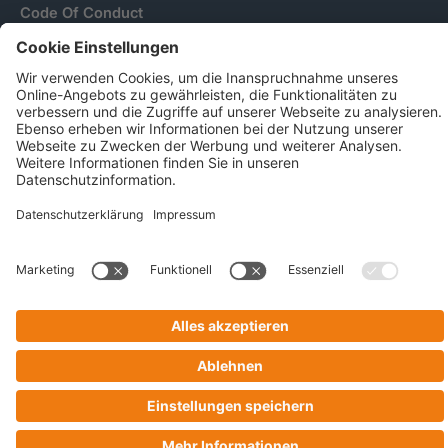
Code Of Conduct
AGB Für Leistungen Im Risiko- Und
Chancenmanagement
AGB Für Data And Marketing Solutions
Business Ethics Policy
© 2026 CRIF GmbH | All rights reserved.
Victor-Gollancz-Straße 5 | 76137 Karlsruhe
Company with Management System Certified by DNV - ISO
9001, ISO 45001, ISO/IEC 27001, ISO 14001