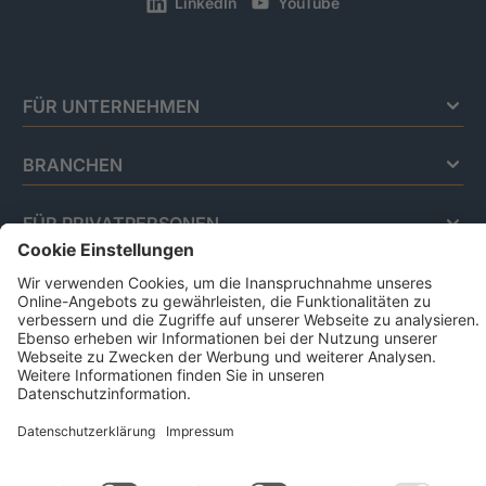
LinkedIn
YouTube
FÜR UNTERNEHMEN
BRANCHEN
FÜR PRIVATPERSONEN
Impressum
Datenschutz
Code Of Conduct
AGB Für Leistungen Im Risiko- Und
Chancenmanagement
AGB Für Data And Marketing Solutions
Business Ethics Policy