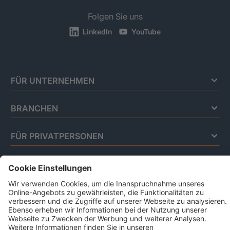
Folgen Sie uns
LinkedIn
YouTube
FÜR UNTERNEHMEN
BRANCHEN
FÜR PRIVATPERSONEN
Impressum
Datenschutz
Code Of Conduct
AGB Für Leistungen Im Risiko- Und
Chancenmanagement
AGB Für Data And Marketing Solutions