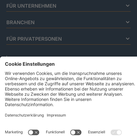
FÜR UNTERNEHMEN
BRANCHEN
FÜR PRIVATPERSONEN
Impressum
Datenschutz
Code Of Conduct
AGB Für Leistungen Im Risiko- Und
Chancenmanagement
AGB Für Data And Marketing Solutions
Business Ethics Policy
© 2026 CRIF GmbH | All rights reserved.
Victor-Gollancz-Straße 5 | 76137 Karlsruhe