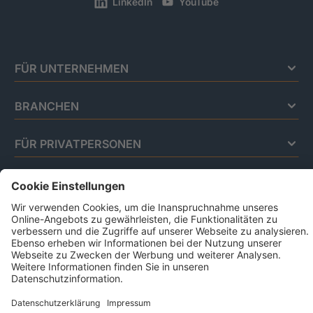
LinkedIn
YouTube
FÜR UNTERNEHMEN
BRANCHEN
FÜR PRIVATPERSONEN
Impressum
Datenschutz
Code Of Conduct
AGB Für Leistungen Im Risiko- Und
Chancenmanagement
AGB Für Data And Marketing Solutions
Business Ethics Policy