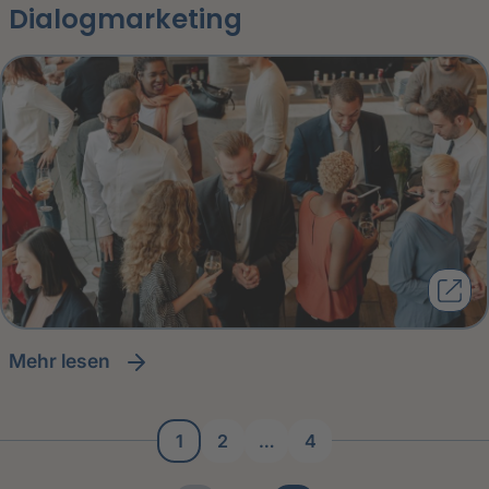
Dialogmarketing
Mehr lesen
1
2
…
4