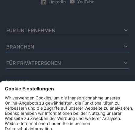
LinkedIn
YouTube
FÜR UNTERNEHMEN
BRANCHEN
FÜR PRIVATPERSONEN
Impressum
Datenschutz
Code Of Conduct
AGB Für Leistungen Im Risiko- Und
Chancenmanagement
AGB Für Data And Marketing Solutions
Business Ethics Policy