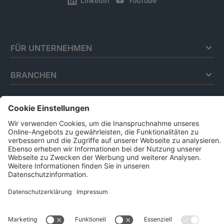
LinkedIn
YouTube
FÜR UNTERNEHMEN
BRANCHEN
FÜR PRIVATPERSONEN
Impressum
Datenschutz
Code Of Conduct
AGB Für Leistungen Im Risiko- Und
Chancenmanagement
AGB Für Data And Marketing Solutions
Business Ethics Policy