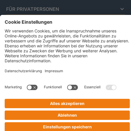
FÜR PRIVATPERSONEN
Impressum
Datenschutz
Code Of Conduct
AGB Für Leistungen Im Risiko- Und
Chancenmanagement
AGB Für Data And Marketing Solutions
Business Ethics Policy
© 2026 CRIF GmbH | All rights reserved.
Victor-Gollancz-Straße 5 | 76137 Karlsruhe
Company with Management System Certified by DNV - ISO
9001, ISO 45001, ISO/IEC 27001, ISO 14001