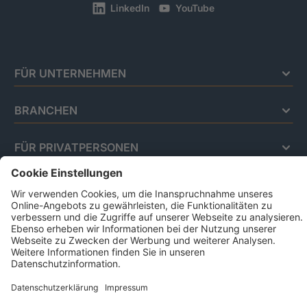
LinkedIn
YouTube
FÜR UNTERNEHMEN
BRANCHEN
FÜR PRIVATPERSONEN
Impressum
Datenschutz
Code Of Conduct
AGB Für Leistungen Im Risiko- Und
Chancenmanagement
AGB Für Data And Marketing Solutions
Business Ethics Policy