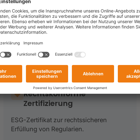
n unterschiedliche Unternehmensgrößen und Branchen
s von ESG-zertifizierten Partnern und Lieferanten
r Wertschöpfungskette.
Die Vorteile im Überblick
Rechtskonforme
Zertifizierung
ESG-Zertifikat zur rechtssicheren
Erfüllung von Regularien.