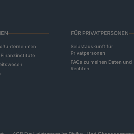
HEN
FÜR PRIVATPERSONEN
roßunternehmen
Selbstauskunft für
Privatpersonen
Finanzinstitute
FAQs zu meinen Daten und
eitswesen
Rechten
n
ct
AGB Für Leistungen Im Risiko- Und Chancenman