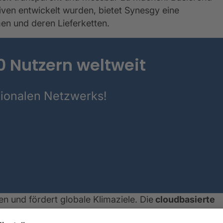
tiven entwickelt wurden, bietet Synesgy eine
en und deren Lieferketten.
 Nutzern weltweit
ationalen Netzwerks!
n und fördert globale Klimaziele. Die
cloudbasierte
 bietet einen vereinfachten Fragebogen für KMUs sowie