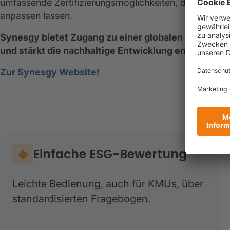
umfassende Zertifizierungsmöglichkeiten, die sich a
anpassen lassen.
Synesgy bietet Zugang zu einer globalen Datenbasi
und stärkt die nachhaltige Entwicklung entlang de
Zur Synesgy Website!
Einfache ESG-Bewertung
Leichte Bedienung, auch für KMUs, über
standardisierten Fragebogen.