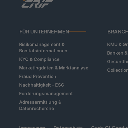
FÜR UNTERNEHMEN
BRANC
Risikomanagement &
KMU & G
Bonitätsinformationen
Banken & 
KYC & Compliance
Gesundh
Marketingdaten & Marktanalyse
Collectio
Fraud Prevention
Nachhaltigkeit - ESG
Forderungsmanagement
Adressermittlung &
Datenrecherche
Impressum
Datenschutz
Code Of Condu