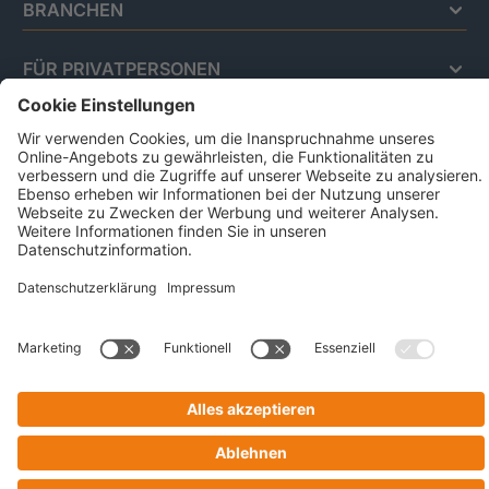
BRANCHEN
FÜR PRIVATPERSONEN
Impressum
Datenschutz
Code Of Conduct
AGB Für Leistungen Im Risiko- Und
Chancenmanagement
AGB Für Data And Marketing Solutions
Business Ethics Policy
© 2026 CRIF GmbH | All rights reserved.
Victor-Gollancz-Straße 5 | 76137 Karlsruhe
Company with Management System Certified by DNV - ISO
9001, ISO 45001, ISO/IEC 27001, ISO 14001