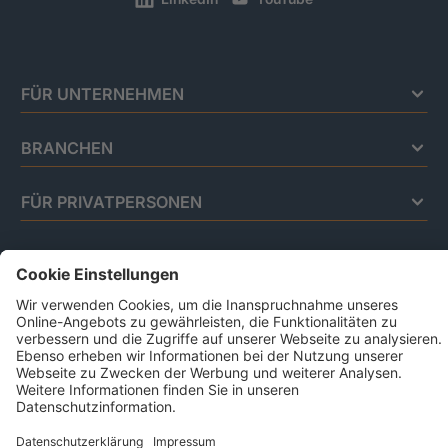
FÜR UNTERNEHMEN
BRANCHEN
FÜR PRIVATPERSONEN
Impressum
Datenschutz
Code Of Conduct
AGB Für Leistungen Im Risiko- Und
Chancenmanagement
AGB Für Data And Marketing Solutions
Business Ethics Policy