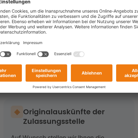
ittlung an Ihre spezifischen Anforderungen an.
 für größere Auftragsvolumen und über eine
nen wir leider nicht bearbeiten.
orteile der KfZ-Halterermittlu
Originalauskünfte der
Zulassungsstelle
Auf Wunsch stellen wir Ihnen die