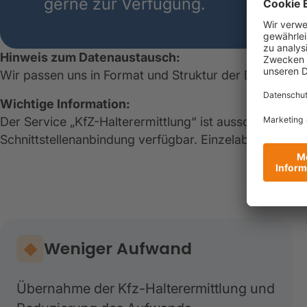
gerne zur Verfügung.
Hinweis zum Datenaustausch:
Wir passen uns in Format und Struktur der Datenüberm
Wichtige Information:
Der Service „KfZ-Halterermittlung“ ist ausschließlich
Schnittstellenanbindung verfügbar. Einzelabfragen kön
V
Weniger Aufwand
Übernahme der Kfz-Halterermittlung und