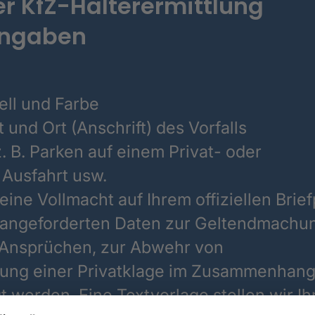
er KfZ-Halterermittlung
Angaben
ell und Farbe
und Ort (Anschrift) des Vorfalls
z. B. Parken auf einem Privat- oder
 Ausfahrt usw.
 eine Vollmacht auf Ihrem offiziellen Brie
ie angeforderten Daten zur Geltendmachu
 Ansprüchen, zur Abwehr von
ung einer Privatklage im Zusammenhang
 werden. Eine Textvorlage stellen wir I