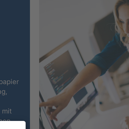
fpapier
ng,
 mit
hnen