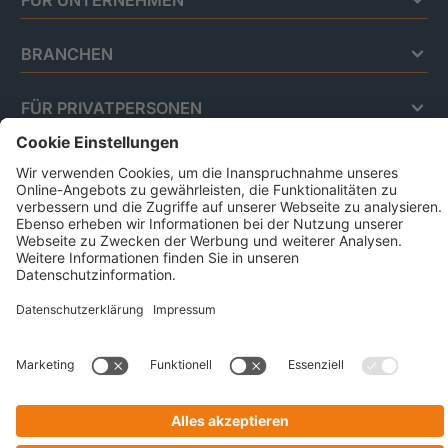
FÜR UNTERNEHMEN
BRANCHEN
FÜR PRIVATPERSONEN
Impressum
Datenschutz
Code Of Conduct
AGB Für Leistungen Im Risiko- Und
Chancenmanagement
AGB Für Data And Marketing Solutions
Business Ethics Policy
© 2026 CRIF GmbH | All rights reserved.
Victor-Gollancz-Straße 5 | 76137 Karlsruhe