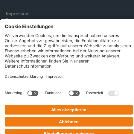
Impressum
Datenschutz
Code Of Conduct
AGB Für Leistungen Im Risiko- Und
Chancenmanagement
AGB Für Data And Marketing Solutions
Business Ethics Policy
© 2026 CRIF GmbH | All rights reserved.
Victor-Gollancz-Straße 5 | 76137 Karlsruhe
Company with Management System Certified by DNV - ISO
9001, ISO 45001, ISO/IEC 27001, ISO 14001