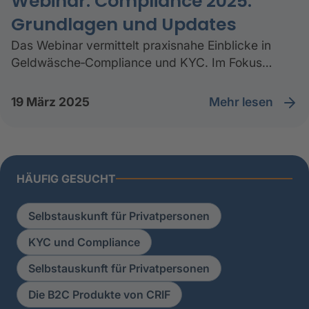
Webinar: Compliance 2025:
Grundlagen und Updates
Das Webinar vermittelt praxisnahe Einblicke in
Geldwäsche‑Compliance und KYC. Im Fokus
stehen Umsetzung, Organisation, Kommunikation
sowie aktuelle regulatorische Entwicklungen.
Mehr lesen
19 März 2025
HÄUFIG GESUCHT
Selbstauskunft für Privatpersonen
KYC und Compliance
Selbstauskunft für Privatpersonen
Die B2C Produkte von CRIF