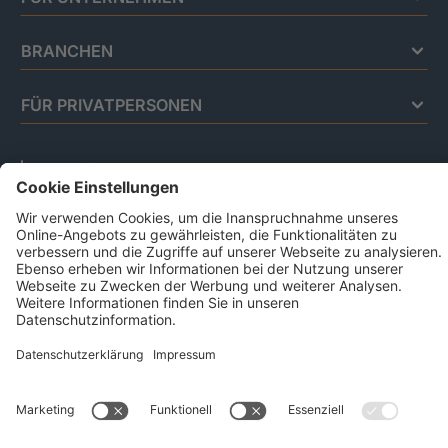
BRANCHEN
FÜR PRIVATPERSONEN
Impressum
Datenschutz
Code Of Conduct
AGB Für Leistungen Im Risiko- Und
Chancenmanagement
AGB Für Data And Marketing Solutions
Business Ethics Policy
© 2026 CRIF GmbH | All rights reserved.
Victor-Gollancz-Straße 5 | 76137 Karlsruhe