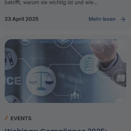
betrifft, warum sie wichtig ist und wie
Unternehmen gesetzeskonform handeln können –
inklusive Agenda und Experteneinblicken.
Mehr lesen
23 April 2025
EVENTS