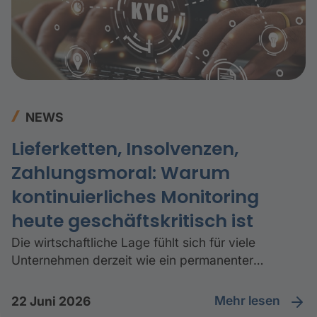
NEWS
Lieferketten, Insolvenzen,
Zahlungsmoral: Warum
kontinuierliches Monitoring
heute geschäftskritisch ist
Die wirtschaftliche Lage fühlt sich für viele
Unternehmen derzeit wie ein permanenter
Ausnahmezustand an. Lieferprobleme, steigende
Kosten, unsichere Absatzmärkte etc. treffen
Mehr lesen
22 Juni 2026
gleichzeitig aufeinander.