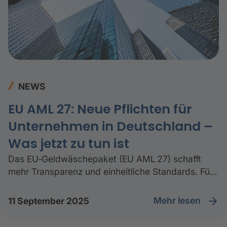
NEWS
EU AML 27: Neue Pflichten für
Unternehmen in Deutschland –
Was jetzt zu tun ist
Das EU‑Geldwäschepaket (EU AML 27) schafft
mehr Transparenz und einheitliche Standards. Für
Unternehmen in Deutschland bedeutet die Reform
weitreichende Änderungen – für bestehende
Mehr lesen
11 September 2025
Verpflichtete und neue Akteursgruppen.