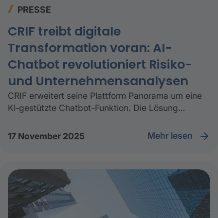
PRESSE
CRIF treibt digitale
Transformation voran: AI-
Chatbot revolutioniert Risiko-
und Unternehmensanalysen
CRIF erweitert seine Plattform Panorama um eine
KI‑gestützte Chatbot-Funktion. Die Lösung
vereinfacht den Zugriff auf Wirtschaftsdaten und
optimiert Risikoanalysen in Echtzeit.
Mehr lesen
17 November 2025